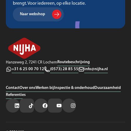
brengt. Voor iedereen, op elke locatie.
Naar webshop
Routebeschrijving
Hanzeweg 2, 7241 CR Lochem
+31 6 25 00 70 12
(0573) 28 85 55
info@nijha.nl
Contact
Over ons
Werken bij
Inspectie & onderhoud
Duurzaamheid
Referenties