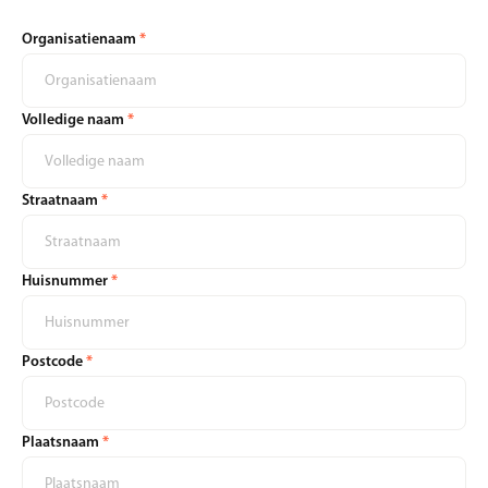
Organisatienaam
*
Volledige naam
*
Straatnaam
*
Huisnummer
*
Postcode
*
Plaatsnaam
*