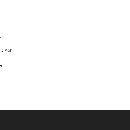
n
is van
en.