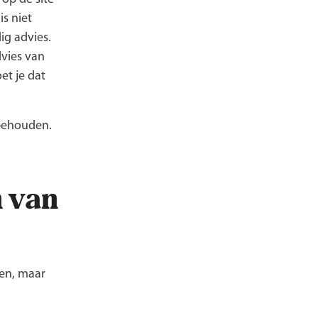
s niet
ig advies.
dvies van
et je dat
rbehouden.
 van
en, maar