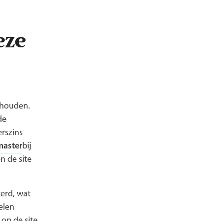
eze
ehouden.
de
erszins
aster
bij
n de site
erd, wat
elen
op de site