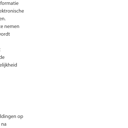
nformatie
lektronische
en.
n te nemen
wordt
t
 de
lijkheid
eldingen op
n na