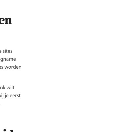
en
 sites
ingname
tes worden
nk wilt
j je eerst
.