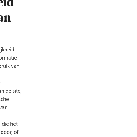
eid
an
jkheid
formatie
ruik van
e
n de site,
sche
 van
e die het
door, of