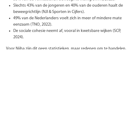
Slechts 43% van de jongeren en 40% van de ouderen haalt de
beweegrichtlijn (NJI & Sporten in Cijfers).
49% van de Nederlanders voelt zich in meer of mindere mate
eenzaam (TNO, 2022).
De sociale cohesie neemt af, vooral in kwetsbare wijken (SCP,
2024).
Voor Nijha zijn dit geen statistieken, maar redenen om te handelen.
We zien het als onze verantwoordelijkheid om mensen weer in
beweging
te brengen, fysiek én sociaal. Onze speel- en
sportomgevingen creëren plekken waar jong en oud elkaar
ontmoeten, waar beweging vanzelf ontstaat en waar verbinding
groeit. Duurzaamheid begint voor ons niet bij materiaal, maar bij
betekenis
.
Door beweegarmoede te verlagen en sociale cohesie te versterken,
geven we invulling aan de kern van duurzaamheid: een samenleving
waarin iedereen kan meedoen, bewegen en zich verbonden voelt.
Vanuit die
overtuiging
maken we toestellen die generaties meegaan
en hergebruikt kunnen worden. Zo ontstaat een
duurzame keten
die niet alleen grondstoffen spaart, maar ook levens verrijkt. Dat is