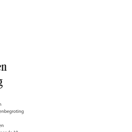
en
g
n
arenbegroting
en