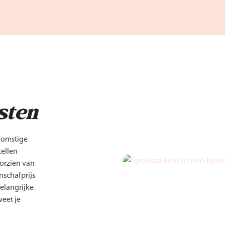
sten
ekomstige
tellen
oorzien van
nschafprijs
elangrijke
weet je