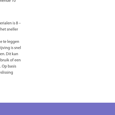
omende 10
rialen is 8 –
 het sneller
ie te leggen
jving is snel
en. Dit kan
bruik of een
. Op basis
slissing