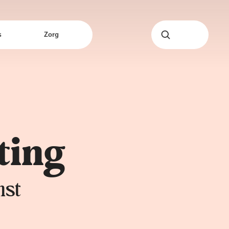
s
Zorg
ting
mst