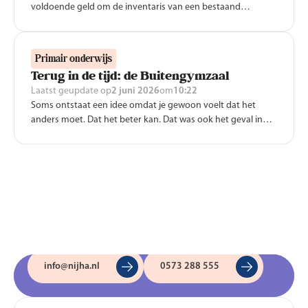
voldoende geld om de inventaris van een bestaand
speellokaal tijdig te vervangen? Dit artikel zoomt in op de
mogelijkheden.
Primair onderwijs
Terug in de tijd: de Buitengymzaal
Laatst geupdate op
2 juni 2026
om
10:22
Soms ontstaat een idee omdat je gewoon voelt dat het
anders moet. Dat het beter kan. Dat was ook het geval in
2017, toen het idee van de Buitengymzaal ontstond. Erik
Spiegelenberg (beweegspecialist) en Fred Verhoeven
(projectmanager) nemen je mee in het ontstaan van dit
unieke concept.
Nijha algemeen
Nijha algemeen
info@nijha.nl
0573 288 555