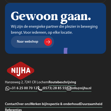
Gewoon gaan.
Wij zijn de energieke partner die plezier in beweging
brengt. Voor iedereen, op elke locatie.
Naar webshop
Routebeschrijving
Hanzeweg 2, 7241 CR Lochem
+31 6 25 00 70 12
(0573) 28 85 55
info@nijha.nl
Contact
Over ons
Werken bij
Inspectie & onderhoud
Duurzaamheid
Referenties