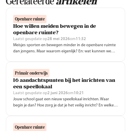
Gerelateerde
artikelen
Openbare ruimte
Hoe willen meiden bewegen in de
openbare ruimte?
Laatst geupdate op
28 mei 2026
om
11:32
Meisjes sporten en bewegen minder in de openbare ruimte
dan jongens. Maar waarom eigenlijk? En: wat kunnen we
daaraan doen? Dit zijn de tips van onderzoekers en
ervaringsdeskundigen uit ons webinar ‘Voor meiden is er
buiten géén plek! Das toch GEK!?'.
Primair onderwijs
16 aandachtspunten bij het inrichten van
een speellokaal
Laatst geupdate op
2 juni 2026
om
10:21
Jouw school gaat een nieuw speellokaal inrichten. Waar
begin je dan? Hoe zorg je dat je het veilig inricht? En welke
materialen moet je aanschaffen? Nijha heeft 16
aandachtspunten op een rij gezet om je op weg te helpen.
Openbare ruimte