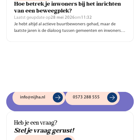
Hoe betrek je inwoners bij het inrichten
van een beweegplek?
Laatst geupdate op
28 mei 2026
om
11:32
Je hebt altijd al actieve buurtbewoners gehad, maar de
laatste jaren is de dialoog tussen gemeenten en inwoners
echt goed op gang gekomen. Inwoners nemen steeds vaker
zélf het initiatief voor lokale beweegprojecten. Beleid wordt
niet meer op afstand gemaakt, maar de gemeente trekt
actief de wijk in om samen met inwoners en lokale partners
aan de slag te gaan. Nijha geeft intensieve begeleiding aan
die trajecten. We delen onze ervaringen en tips.
Nijha algemeen
Nijha algemeen
info@nijha.nl
0573 288 555
Heb je een vraag?
Stel je vraag gerust!