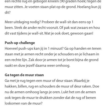
een rechte rug en gebogen knieën (90 graden hoek) tegen de
muur zitten. Je voeten staan plat op de grond. Hoelang kun jij
dit?
Meer uitdaging nodig? Probeer de wall-sit dan eens op 1
been. Strek de ander recht vooruit. Of pak wat zwaars en hou
dit vast tijdens je wall-sit. Wat je ook doet, gewoon gaan!
Push-up challenge
Hoeveel push-ups kan jij in 1 minuut? Ga op handen en tenen
staan met je armen recht onder je schouders en je lichaam in
een rechte lijn. Zak door je armen tot je borst bijna de grond
raakt en duw jezelf daarna weer omhoog.
Ga tegen de muur staan
Ga met je rug tegen een muur of deur staan. Waarbij je
hakken, billen, rug en schouders de muur of deur raken. Doe
nu de armen omhoog langs je oren. Lukt het om de armen
ook tegen de muur te drukken zonder dat de rug of benen
loskomen van de muur?