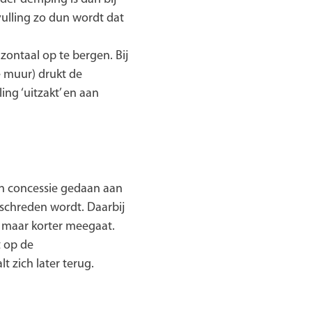
vulling zo dun wordt dat
zontaal op te bergen. Bij
 muur) drukt de
ing ‘uitzakt’ en aan
n concessie gedaan aan
rschreden wordt. Daarbij
- maar korter meegaat.
t op de
t zich later terug.