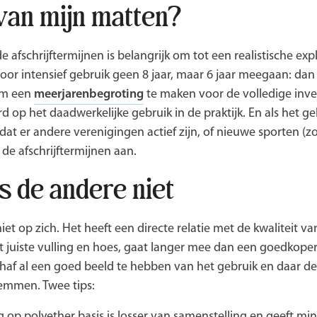
van mijn matten?
 afschrijftermijnen is belangrijk om tot een realistische exp
or intensief gebruik geen 8 jaar, maar 6 jaar meegaan: dan 
 om een
meerjarenbegroting
te maken voor de volledige inve
op het daadwerkelijke gebruik in de praktijk. En als het g
t er andere verenigingen actief zijn, of nieuwe sporten (z
e afschrijftermijnen aan.
s de andere niet
niet op zich. Het heeft een directe relatie met de kwaliteit v
 juiste vulling en hoes, gaat langer mee dan een goedkoper a
chaf al een goed beeld te hebben van het gebruik en daar de
temmen. Twee tips:
 op polyether basis is losser van samenstelling en geeft mi