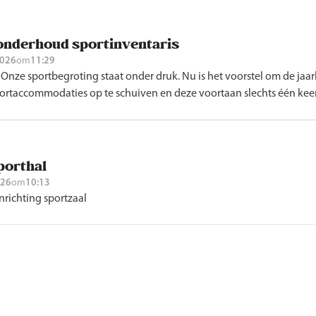
 onderhoud sportinventaris
2026
om
11:29
 “Onze sportbegroting staat onder druk. Nu is het voorstel om de jaar
portaccommodaties op te schuiven en deze voortaan slechts één keer p
sporthal
026
om
10:13
inrichting sportzaal