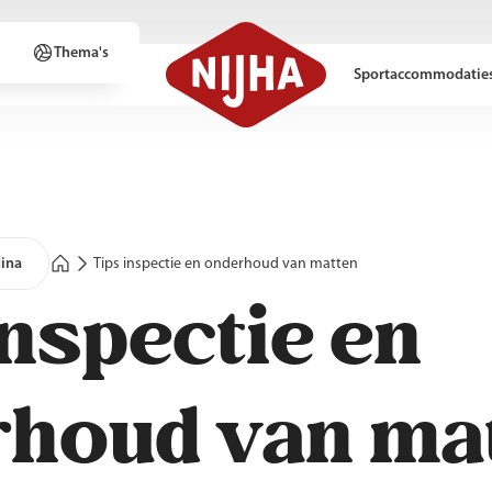
Thema's
Openbare ruimte
Sportaccommodatie
gina
Tips inspectie en onderhoud van matten
inspectie en
houd van ma