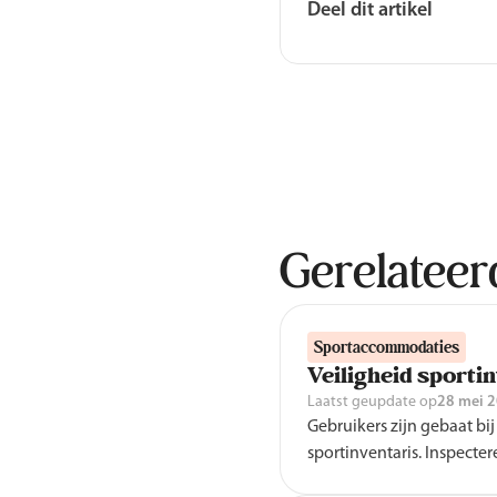
Deel dit artikel
Gerelatee
Sportaccommodaties
Veiligheid sporti
Laatst geupdate op
28 mei 
Gebruikers zijn gebaat bij
sportinventaris. Inspecter
discussie. Hoe komt dat e