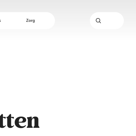
s
Zorg
tten