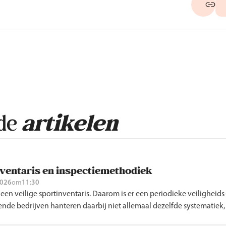
rde
artikelen
nventaris en inspectiemethodiek
2026
om
11:30
 een veilige sportinventaris. Daarom is er een periodieke veiligheids
ende bedrijven hanteren daarbij niet allemaal dezelfde systematiek, 
n zijn er gevolgen voor de veiligheid?