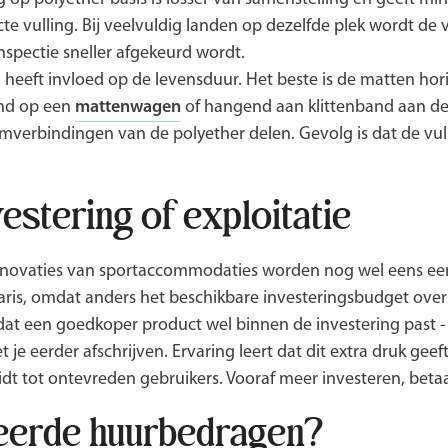
e vulling. Bij veelvuldig landen op dezelfde plek wordt de 
nspectie sneller afgekeurd wordt.
heeft invloed op de levensduur. Het beste is de matten hori
and op een
mattenwagen
of hangend aan klittenband aan de
mverbindingen van de polyether delen. Gevolg is dat de vull
estering of exploitatie
enovaties van sportaccommodaties worden nog wel eens ee
taris, omdat anders het beschikbare investeringsbudget ove
dat een goedkoper product wel binnen de investering past 
e eerder afschrijven. Ervaring leert dat dit extra druk geef
idt tot ontevreden gebruikers. Vooraf meer investeren, betaal
ieerde huurbedragen?