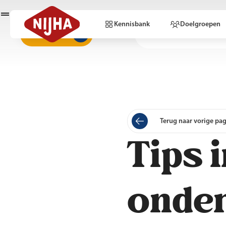
Kennisbank
Doelgroepen
Webshop
Onderwijs
Terug naar vorige pa
Tips 
onder