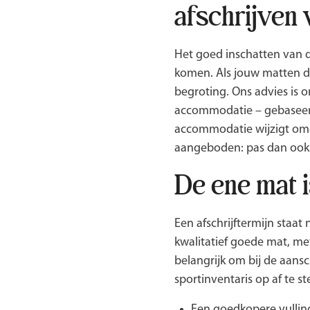
afschrijven 
Het goed inschatten van de
komen. Als jouw matten do
begroting. Ons advies is
accommodatie – gebaseerd 
accommodatie wijzigt omda
aangeboden: pas dan ook d
De ene mat i
Een afschrijftermijn staat 
kwalitatief goede mat, met
belangrijk om bij de aans
sportinventaris op af te s
Een goedkopere vulling