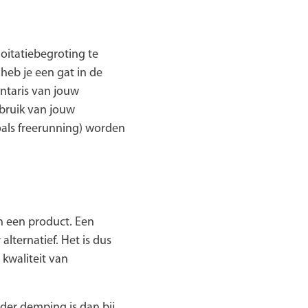
loitatiebegroting te
heb je een gat in de
ntaris van jouw
ebruik van jouw
oals freerunning) worden
an een product. Een
lternatief. Het is dus
 kwaliteit van
nder demping is dan bij