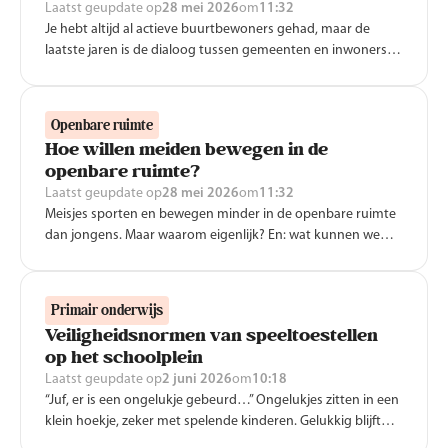
Laatst geupdate op
28 mei 2026
om
11:32
Je hebt altijd al actieve buurtbewoners gehad, maar de
laatste jaren is de dialoog tussen gemeenten en inwoners
echt goed op gang gekomen. Inwoners nemen steeds vaker
zélf het initiatief voor lokale beweegprojecten. Beleid wordt
niet meer op afstand gemaakt, maar de gemeente trekt
Openbare ruimte
actief de wijk in om samen met inwoners en lokale partners
Hoe willen meiden bewegen in de
aan de slag te gaan. Nijha geeft intensieve begeleiding aan
openbare ruimte?
die trajecten. We delen onze ervaringen en tips.
Laatst geupdate op
28 mei 2026
om
11:32
Meisjes sporten en bewegen minder in de openbare ruimte
dan jongens. Maar waarom eigenlijk? En: wat kunnen we
daaraan doen? Dit zijn de tips van onderzoekers en
ervaringsdeskundigen uit ons webinar ‘Voor meiden is er
buiten géén plek! Das toch GEK!?'.
Primair onderwijs
Veiligheidsnormen van speeltoestellen
op het schoolplein
Laatst geupdate op
2 juni 2026
om
10:18
“Juf, er is een ongelukje gebeurd…” Ongelukjes zitten in een
klein hoekje, zeker met spelende kinderen. Gelukkig blijft
het meestal bij een pleister en een knuffel. En als school doe