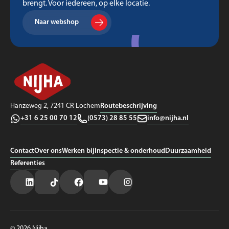
brengt. Voor iedereen, op elke locatie.
Naar webshop
Routebeschrijving
Hanzeweg 2, 7241 CR Lochem
+31 6 25 00 70 12
(0573) 28 85 55
info@nijha.nl
Contact
Over ons
Werken bij
Inspectie & onderhoud
Duurzaamheid
Referenties
© 2026 Nijha