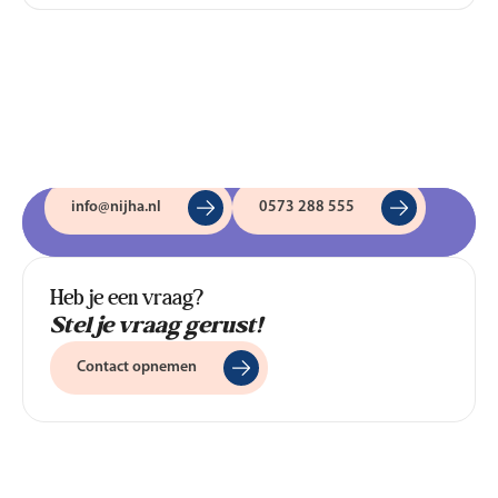
je er ook alles aan om erger te voorkomen. Voldoen aan alle
veiligheidseisen voor de speeltoestellen op jouw schoolplein
bijvoorbeeld.
Nijha algemeen
Nijha algemeen
info@nijha.nl
0573 288 555
Heb je een vraag?
Stel je vraag gerust!
Contact opnemen