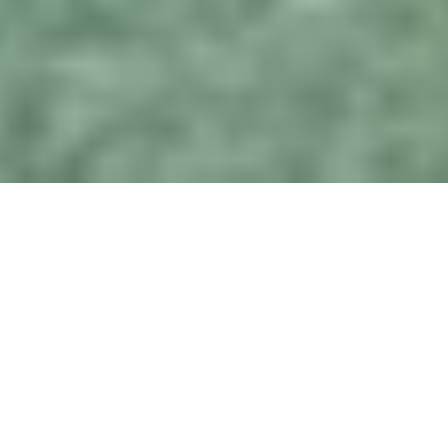
Meer ruimte om te bewegen
De Buitengymzaal is
de oplossing
Veel scholen in Nederland krijgen te maken met grote uitdagingen
rondom de gymles. Het speellokaal of de gymzaal is te klein, er is
geen ruimte
voor uitbreiding en de sporthal van de gemeente is te
ver weg om heen te gaan. De verplichte
2 uur gymles per week
is