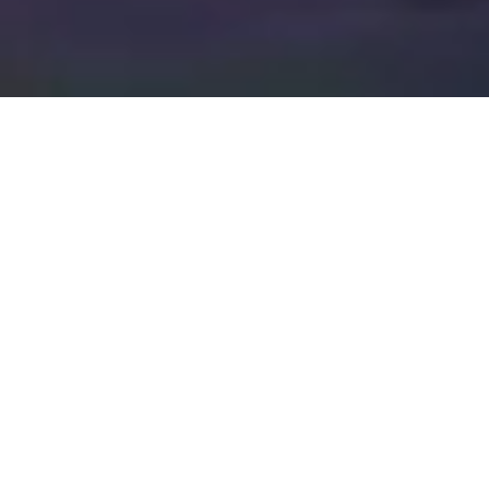
Bewegen in de
gang
‘Naar de gang!’ Vroeger was het een straf, maar vanaf nu is het
nergens leuker! Steeds meer scholen gebruiken de gang als extra
beweegruimte
. De Monkeybox is speciaal ontwikkeld voor in de
schoolgang, waarbij kinderen blijvend worden
geprikkeld
om te
bewegen. Met de Monkeybox verplaatsen kinderen zich klimmend,
klauterend of slalommend van de éne naar de andere kant van de
school. Benieuwd welke
beweegkansen
er zijn in de gangen van
jullie school? Vraag vrijblijvend een adviesgesprek aan met één van
onze collega’s. Zij komen graag een keer kijken wat er mogelijk is.
Vraag adviesgesprek aan