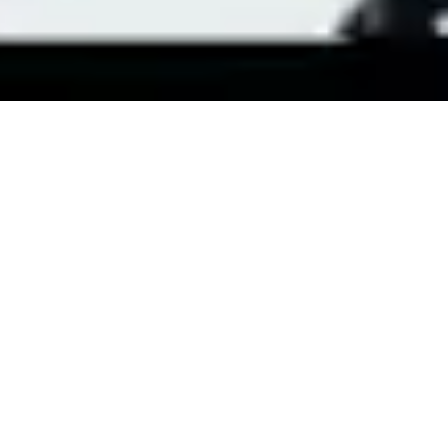
Haal
Urban Sports
naar je
sportaccommodatie
Wil jij leerlingen enthousiast houden tijdens de gymles? En vind jij
het belangrijk dat leerlingen goed worden voorbereid op de
hedendaagse beweegcultuur
? Dat is logisch! Want uit
onderzoek
blijkt dat wanneer de gymles aansluit bij wat kinderen leuk,
belangrijk of herkenbaar vinden, dit hen niet alleen
meer laat
bewegen
tijdens de les, maar ook stimulerend werkt voor bewegen
buiten de les. Urban Sports is daar een
schoolvoorbeeld
van,
aangezien bijna de helft (44%) van de jongeren in Nederland een
Urban Sport doet (
Mulier instituut
, 2023). Daarom hebben we de